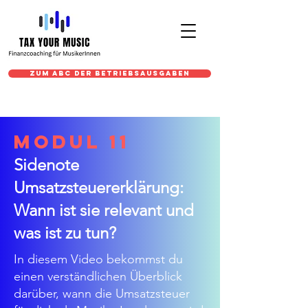
Zum ABC der Betriebsausgaben
Modul 11
Sidenote
Umsatzsteuererklärung:
Wann ist sie relevant und
was ist zu tun?
In diesem Video bekommst du
einen verständlichen Überblick
darüber, wann die Umsatzsteuer